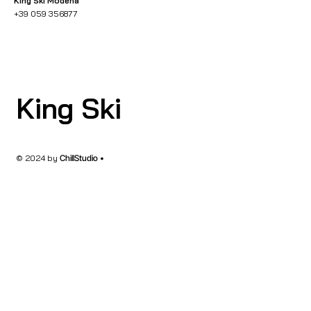
King Ski Modena
+39 059 356877
King Ski
© 2024 by
ChillStudio •