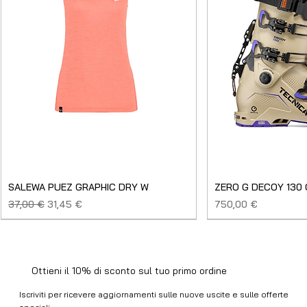
SALEWA PUEZ GRAPHIC DRY W
ZERO G DECOY 130
Prezzo regolare
Prezzo scontato
Prezzo
37,00 €
31,45 €
750,00 €
SALDO
NUOVO
NUOVO
NUOVO
NUOVO
NUOVO
SALDO
SALDO
NUOVO
NUOVO
NUOVO
NUOVO
NUOVO
USATO
Ottieni il 10% di sconto sul tuo primo ordine
Iscriviti per ricevere aggiornamenti sulle nuove uscite e sulle offerte