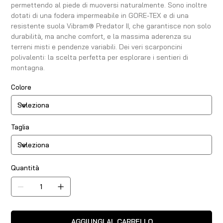
permettendo al piede di muoversi naturalmente. Sono inoltre
dotati di una fodera impermeabile in GORE-TEX e di una
resistente suola Vibram® Predator II, che garantisce non solo
durabilità, ma anche comfort, e la massima aderenza su
terreni misti e pendenze variabili. Dei veri scarponcini
polivalenti: la scelta perfetta per esplorare i sentieri di
montagna.
Colore
Taglia
Quantità
AGGIUNGI AL CARRELLO