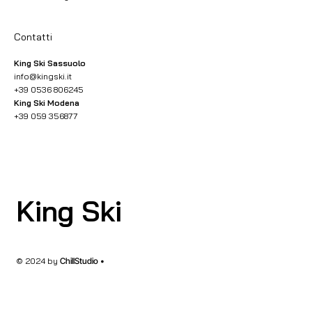
Contatti
King Ski Sassuolo
info@kingski.it
+39 0536 806245
King Ski Modena
+39 059 356877
King Ski
© 2024 by
ChillStudio •