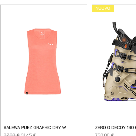
NUOVO
SALEWA PUEZ GRAPHIC DRY W
ZERO G DECOY 130
Prezzo regolare
Prezzo scontato
Prezzo
37,00 €
31,45 €
750,00 €