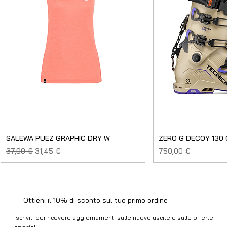
SALEWA PUEZ GRAPHIC DRY W
ZERO G DECOY 130
Prezzo regolare
Prezzo scontato
Prezzo
37,00 €
31,45 €
750,00 €
SALDO
NUOVO
NUOVO
NUOVO
NUOVO
NUOVO
SALDO
SALDO
NUOVO
NUOVO
NUOVO
NUOVO
NUOVO
USATO
Ottieni il 10% di sconto sul tuo primo ordine
Iscriviti per ricevere aggiornamenti sulle nuove uscite e sulle offerte