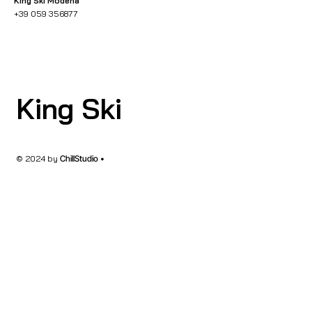
King Ski Modena
+39 059 356877
King Ski
© 2024 by
ChillStudio •