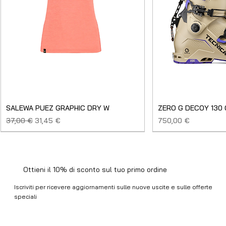
SALEWA PUEZ GRAPHIC DRY W
ZERO G DECOY 130
Prezzo regolare
Prezzo scontato
Prezzo
37,00 €
31,45 €
750,00 €
SALDO
NUOVO
NUOVO
NUOVO
NUOVO
NUOVO
SALDO
SALDO
NUOVO
NUOVO
NUOVO
NUOVO
NUOVO
USATO
Ottieni il 10% di sconto sul tuo primo ordine
Iscriviti per ricevere aggiornamenti sulle nuove uscite e sulle offerte
speciali
Email
*