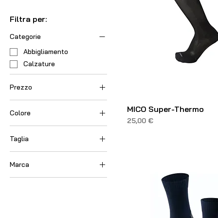
Filtra per:
Categorie
Abbigliamento
Calzature
Prezzo
MICO Super-Thermo
Colore
22 €
25 €
Prezzo
25,00 €
Amethyst
Taglia
Arancio
Azzurro
35-36
Marca
Blu
37-38
Giallo
39-40
Falke
Grigio
39-41
Lime
42-43
Marine
44-45