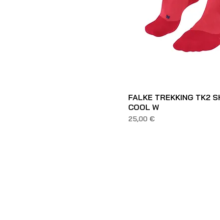
FALKE TREKKING TK2 
COOL W
Prezzo
25,00 €