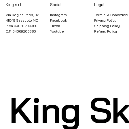
King s.r.l.
Legal
Social
Via Regina Pacis, 92
Instagram
Termini & Condizioni
41049 Sassuolo MO
Facebook
Privacy Policy
P.Iva 04069200360
Tiktok
Shipping Policy
C.F. 04069200360
Youtube
Refund Policy
King Sk