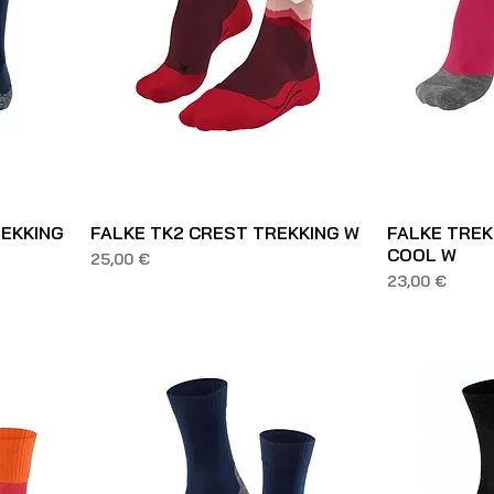
REKKING
FALKE TK2 CREST TREKKING W
FALKE TREK
COOL W
Prezzo
25,00 €
Prezzo
23,00 €