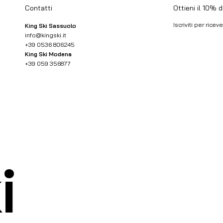
Ottieni il 10% 
Contatti
Iscriviti per rice
King Ski Sassuolo
info@kingski.it
+39 0536 806245
Email
*
King Ski Modena
+39 059 356877
Ho letto
Condizio
i