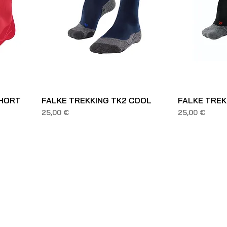
SHORT
FALKE TREKKING TK2 COOL
FALKE TREK
Prezzo
Prezzo
25,00 €
25,00 €