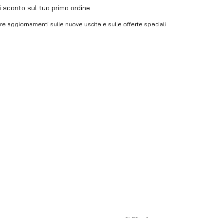
di sconto sul tuo primo ordine
vere aggiornamenti sulle nuove uscite e sulle offerte speciali
 e accetto i Termini e 
ISCRIVITI
ni e la Privacy Policy.