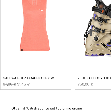
SALEWA PUEZ GRAPHIC DRY W
ZERO G DECOY 130
Prezzo regolare
Prezzo scontato
Prezzo
37,00 €
31,45 €
750,00 €
SALDO
NUOVO
NUOVO
NUOVO
NUOVO
NUOVO
SALDO
SALDO
NUOVO
NUOVO
NUOVO
NUOVO
NUOVO
USATO
Ottieni il 10% di sconto sul tuo primo ordine