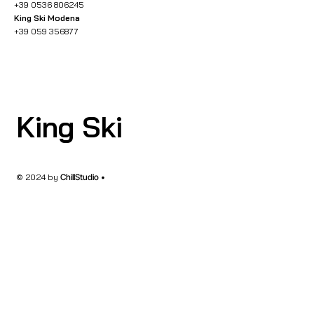
+39 0536 806245
King Ski Modena
+39 059 356877
King Ski
© 2024 by
ChillStudio •