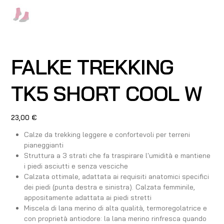
FALKE TREKKING
TK5 SHORT COOL W
Prezzo
23,00 €
Calze da trekking leggere e confortevoli per terreni
pianeggianti
Struttura a 3 strati che fa traspirare l'umidità e mantiene
i piedi asciutti e senza vesciche
Calzata ottimale, adattata ai requisiti anatomici specifici
dei piedi (punta destra e sinistra). Calzata femminile,
appositamente adattata ai piedi stretti
Miscela di lana merino di alta qualità, termoregolatrice e
con proprietà antiodore: la lana merino rinfresca quando