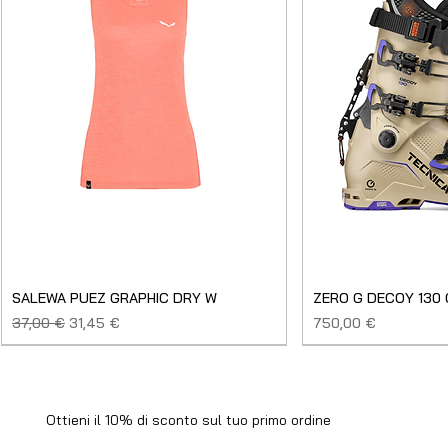
SALEWA PUEZ GRAPHIC DRY W
ZERO G DECOY 130
Prezzo regolare
Prezzo scontato
Prezzo
37,00 €
31,45 €
750,00 €
SALDO
NUOVO
NUOVO
NUOVO
NUOVO
NUOVO
SALDO
SALDO
NUOVO
NUOVO
NUOVO
NUOVO
NUOVO
USATO
Ottieni il 10% di sconto sul tuo primo ordine