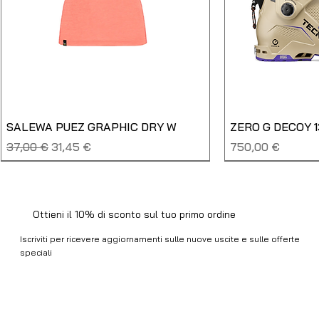
SALEWA PUEZ GRAPHIC DRY W
ZERO G DECOY 
Prezzo regolare
Prezzo scontato
Prezzo
37,00 €
31,45 €
750,00 €
SALDO
NUOVO
NUOVO
NUOVO
NUOVO
NUOVO
SALDO
SALDO
NUOVO
NUOVO
NUOVO
NUOVO
NUOVO
USATO
Ottieni il 10% di sconto sul tuo primo ordine
Iscriviti per ricevere aggiornamenti sulle nuove uscite e sulle offerte
speciali
Email
*