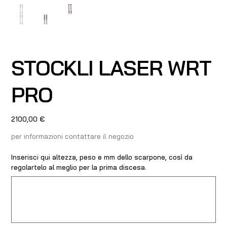
STOCKLI LASER WRT
PRO
Prezzo
2100,00 €
per informazioni contattare il negozio
Inserisci qui altezza, peso e mm dello scarpone, così da
regolartelo al meglio per la prima discesa.
Fino
a
500
caratteri.