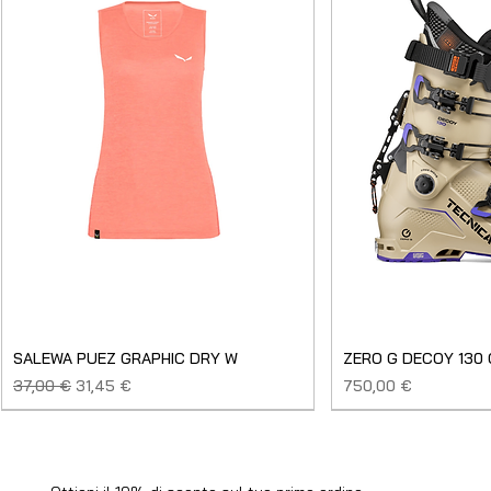
SALEWA PUEZ GRAPHIC DRY W
ZERO G DECOY 130
Prezzo regolare
Prezzo scontato
Prezzo
37,00 €
31,45 €
750,00 €
SALDO
NUOVO
NUOVO
NUOVO
NUOVO
NUOVO
SALDO
SALDO
NUOVO
NUOVO
NUOVO
NUOVO
NUOVO
USATO