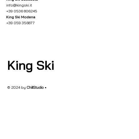
info@kingski.it
+39 0536 806245
King Ski Modena
+39 059 356877
King Ski
© 2024 by
ChillStudio •