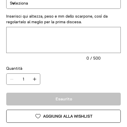
Inserisci qui altezza, peso e mm dello scarpone, così da
regolartelo al meglio per la prima discesa.
Fino
a
500
caratteri.
0 / 500
Quantità
Esaurito
AGGIUNGI ALLA WISHLIST