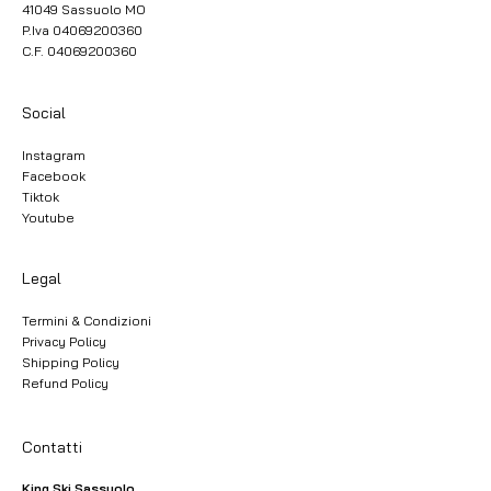
41049 Sassuolo MO
P.Iva 04069200360
C.F. 04069200360
Social
Instagram
Facebook
Tiktok
Youtube
Legal
Termini & Condizioni
Privacy Policy
Shipping Policy
Refund Policy
Contatti
King Ski Sassuolo