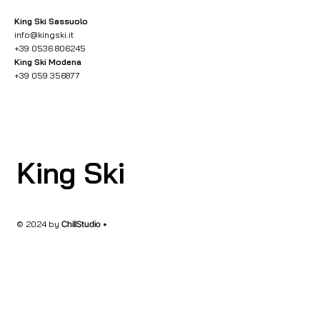
King Ski Sassuolo
info@kingski.it
+39 0536 806245
King Ski Modena
+39 059 356877
King Ski
© 2024 by
ChillStudio •