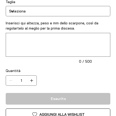
Taglia
Inserisci qui altezza, peso e mm dello scarpone, così da
regolartelo al meglio per la prima discesa.
Fino
a
500
caratteri.
0 / 500
Quantità
Esaurito
AGGIUNGI ALLA WISHLIST