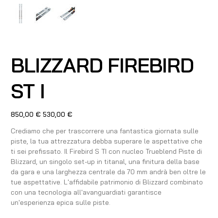
BLIZZARD FIREBIRD
ST I
Prezzo
Prezzo
850,00 €
530,00 €
originale
scontato
Crediamo che per trascorrere una fantastica giornata sulle
piste, la tua attrezzatura debba superare le aspettative che
ti sei prefissato. Il Firebird S TI con nucleo Trueblend Piste di
Blizzard, un singolo set-up in titanal, una finitura della base
da gara e una larghezza centrale da 70 mm andrà ben oltre le
tue aspettative. L'affidabile patrimonio di Blizzard combinato
con una tecnologia all'avanguardiati garantisce
un'esperienza epica sulle piste.