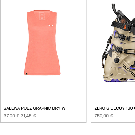
SALEWA PUEZ GRAPHIC DRY W
ZERO G DECOY 130
Prezzo regolare
Prezzo scontato
Prezzo
37,00 €
31,45 €
750,00 €
SALDO
NUOVO
NUOVO
NUOVO
NUOVO
NUOVO
SALDO
SALDO
NUOVO
NUOVO
NUOVO
NUOVO
NUOVO
USATO