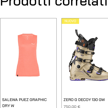
Prodotti correlati
NUOVO
SALEWA PUEZ GRAPHIC
ZERO G DECOY 130 GW
DRY W
Prezzo
750,00 €