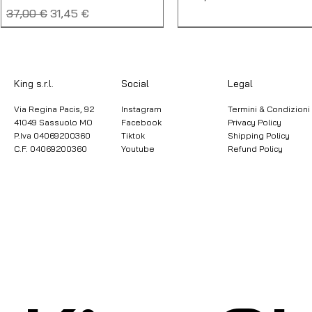
Prezzo regolare
Prezzo scontato
37,00 €
31,45 €
NUOVO
NUOVO
NUOVO
NUOVO
King s.r.l.
Legal
Social
Via Regina Pacis, 92
Instagram
Termini & Condizioni
41049 Sassuolo MO
Facebook
Privacy Policy
P.Iva 04069200360
Tiktok
Shipping Policy
C.F. 04069200360
Youtube
Refund Policy
LA SPORTIVA ULTRA
MONTURA POWER GRID
LA SPORTIVA ULTRA
MONTURA VERSANTE T
RAPTOR 3 W
RAPTOR 3 GTX W
SHIRT
Prezzo regolare
Prezzo scontato
150,00 €
105,00 €
Prezzo
Prezzo
Prezzo regolare
Prezzo scontat
165,00 €
185,00 €
60,00 €
48,00 €