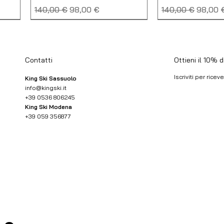
Prezzo regolare
Prezzo scontato
Prezzo regolare
Prezzo
140,00 €
98,00 €
140,00 €
98,00 
NUOVO
SALDO
NUOVO
USATO
Ottieni il 10% 
Contatti
Iscriviti per rice
King Ski Sassuolo
info@kingski.it
+39 0536 806245
Email
*
King Ski Modena
+39 059 356877
Ho letto
Condizio
-
LA SPORTIVA ULTRA
MONTURA VERSANTE
LA SPORTIVA AK
BLIZZARD HRC 
RAPTOR 3
PANTS
ESAURITO
Prezzo
160,00 €
o
Prezzo
Prezzo regolare
Prezzo scontato
165,00 €
130,00 €
91,00 €