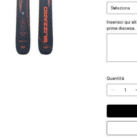
Inserisci qui a
prima discesa.
Fino
a
500
caratteri.
Quantità