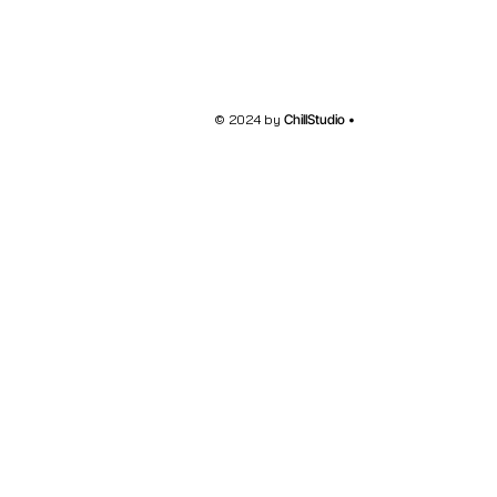
© 2024 by
ChillStudio •