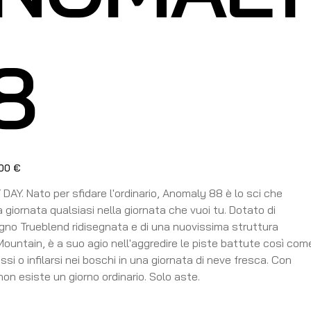
8
00 €
to
AY. Nato per sfidare l'ordinario, Anomaly 88 è lo sci che
 giornata qualsiasi nella giornata che vuoi tu. Dotato di
egno Trueblend ridisegnata e di una nuovissima struttura
Mountain, è a suo agio nell'aggredire le piste battute così com
ssi o infilarsi nei boschi in una giornata di neve fresca. Con
on esiste un giorno ordinario. Solo aste.