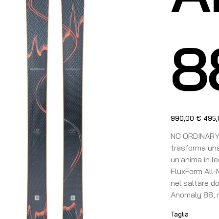
8
Prezzo
Prezzo
990,00 €
495,
originale
sconta
NO ORDINARY D
trasforma una
un'anima in l
FluxForm All-
nel saltare do
Anomaly 88, n
Taglia