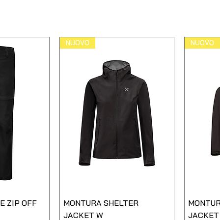
NUOVO
NUOVO
 ZIP OFF
MONTURA SHELTER
MONTUR
JACKET W
JACKET