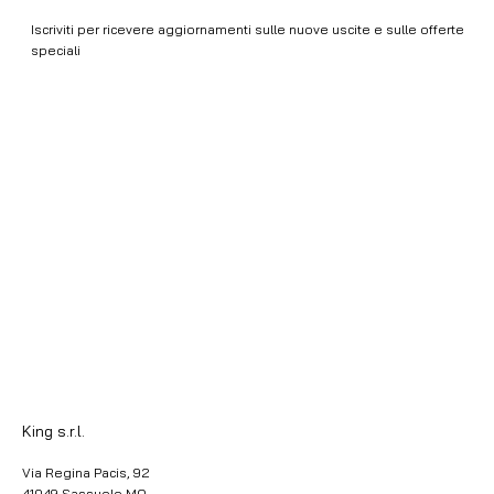
Iscriviti per ricevere aggiornamenti sulle nuove uscite e sulle offerte
speciali
Email
*
Ho letto e accetto i Termini e Condizioni e la Privacy 
Policy.
ISCRIVITI
King s.r.l.
Via Regina Pacis, 92
41049 Sassuolo MO