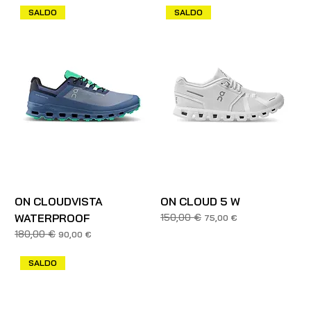
SALDO
SALDO
ON CLOUDVISTA
ON CLOUD 5 W
WATERPROOF
150,00 €
Prezzo regolare
Prezzo scontato
75,00 €
180,00 €
Prezzo regolare
Prezzo scontato
90,00 €
SALDO