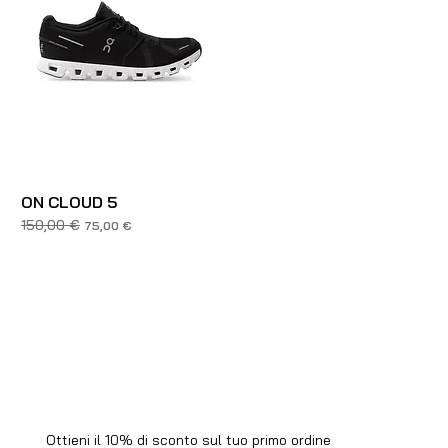
ON CLOUD 5
150,00 €
Prezzo regolare
Prezzo scontato
75,00 €
Ottieni il 10% di sconto sul tuo primo ordine