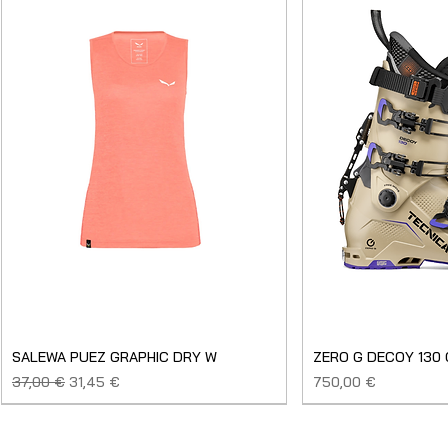
SALEWA PUEZ GRAPHIC DRY W
ZERO G DECOY 130
Prezzo regolare
Prezzo scontato
Prezzo
37,00 €
31,45 €
750,00 €
SALDO
NUOVO
NUOVO
NUOVO
NUOVO
NUOVO
SALDO
SALDO
NUOVO
NUOVO
NUOVO
NUOVO
NUOVO
USATO