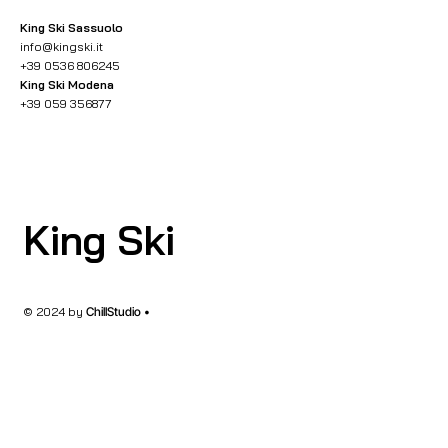
King Ski Sassuolo
info@kingski.it
+39 0536 806245
King Ski Modena
+39 059 356877
King Ski
© 2024 by
ChillStudio •