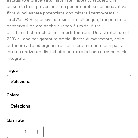
esclusivo e brevettato materiale imbottito leggero che
unisce la lana proveniente da pecore tirolesi con innovative
fibre di poliestere potenziate con minerali termo-reattivi.
TirolWool® Responsive è resistente all'acqua, traspirante e
conserva il calore anche quando è umido. Altre
caratteristiche includono: inserti termici in Durastretch con il
22% di lana per garantire ampia libertà di movimento, collo
anteriore alto ed ergonomico, cerniera anteriore con patta
interna antivento distruibuita su tutta la linea e tasca pack-it
integrata.
Taglia
Colore
Quantità