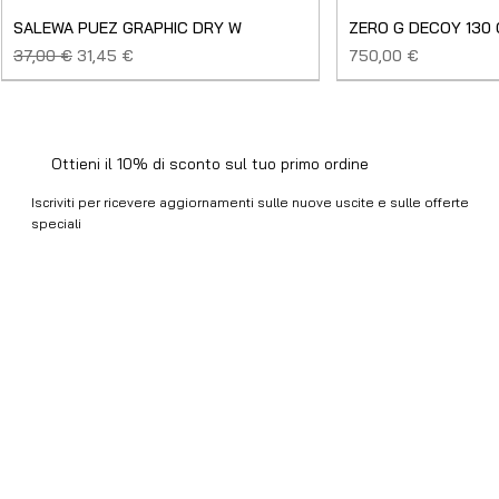
SALEWA PUEZ GRAPHIC DRY W
ZERO G DECOY 130
Prezzo regolare
Prezzo scontato
Prezzo
37,00 €
31,45 €
750,00 €
SALDO
NUOVO
NUOVO
NUOVO
NUOVO
NUOVO
SALDO
SALDO
NUOVO
NUOVO
NUOVO
NUOVO
NUOVO
USATO
Ottieni il 10% di sconto sul tuo primo ordine
Iscriviti per ricevere aggiornamenti sulle nuove uscite e sulle offerte
speciali
Email
*
Ho letto e accetto i Termini e Condizioni e la Privacy 
Policy.
ISCRIVITI