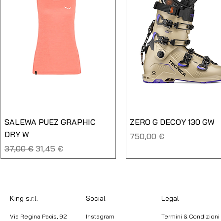
SALEWA PUEZ GRAPHIC
ZERO G DECOY 130 GW
DRY W
Prezzo
750,00 €
Prezzo regolare
Prezzo scontato
37,00 €
31,45 €
NUOVO
NUOVO
NUOVO
NUOVO
King s.r.l.
Legal
Social
Via Regina Pacis, 92
Instagram
Termini & Condizioni