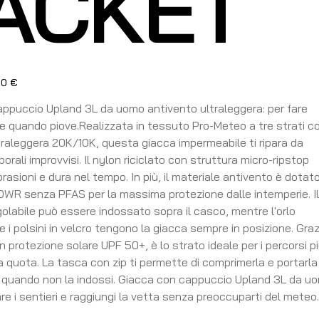
ACKET
20 €
to
ppuccio Upland 3L da uomo antivento ultraleggera: per fare
e quando piove.Realizzata in tessuto Pro-Meteo a tre strati c
aleggera 20K/10K, questa giacca impermeabile ti ripara da
orali improvvisi. Il nylon riciclato con struttura micro-ripstop
brasioni e dura nel tempo. In più, il materiale antivento è dotato
WR senza PFAS per la massima protezione dalle intemperie. I
olabile può essere indossato sopra il casco, mentre l'orlo
e i polsini in velcro tengono la giacca sempre in posizione. Graz
 protezione solare UPF 50+, è lo strato ideale per i percorsi p
ta quota. La tasca con zip ti permette di comprimerla e portarl
o quando non la indossi. Giacca con cappuccio Upland 3L da u
re i sentieri e raggiungi la vetta senza preoccuparti del meteo