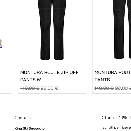
MONTURA ROUTE ZIP OFF
MONTURA ROUTE
PANTS W
PANTS
Prezzo regolare
Prezzo scontato
Prezzo regolare
Prezzo
140,00 €
98,00 €
140,00 €
98,00 
NUOVO
SALDO
NUOVO
USATO
Ottieni il 10% 
Contatti
Iscriviti per rice
King Ski Sassuolo