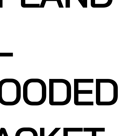
L
OODED