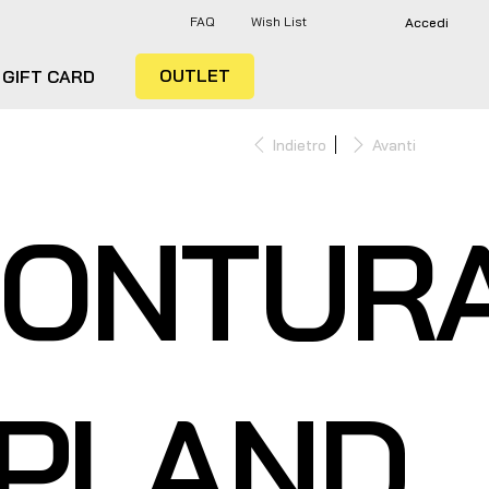
FAQ
Wish List
Accedi
OUTLET
GIFT CARD
Indietro
Avanti
ONTUR
PLAND