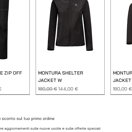
 ZIP OFF
MONTURA SHELTER
MONTUR
JACKET W
JACKET
 scontato
Prezzo regolare
Prezzo scontato
Prezzo
€
180,00 €
144,00 €
180,00 
NUOVO
NUOVO
di sconto sul tuo primo ordine
vere aggiornamenti sulle nuove uscite e sulle offerte speciali