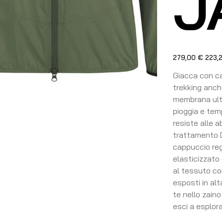
J
Prezzo
Prezzo
279,00 €
223,
originale
sconta
Giacca con ca
trekking anch
membrana ultr
pioggia e temp
resiste alle a
trattamento D
cappuccio reg
elasticizzato 
al tessuto con
esposti in al
te nello zain
esci a esplora