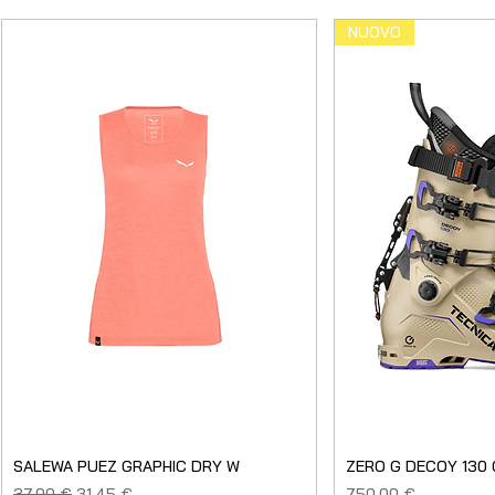
NUOVO
SALEWA PUEZ GRAPHIC DRY W
ZERO G DECOY 130
Prezzo regolare
Prezzo scontato
Prezzo
37,00 €
31,45 €
750,00 €