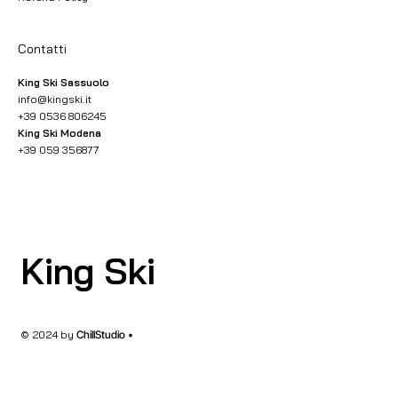
Contatti
King Ski Sassuolo
info@kingski.it
+39 0536 806245
King Ski Modena
+39 059 356877
King Ski
© 2024 by
ChillStudio •