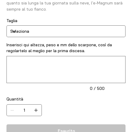
quanto sia lunga la tua giornata sulla neve, l'e-Magnum sarà
sempre al tuo fianco.
Taglia
Inserisci qui altezza, peso e mm dello scarpone, così da
regolartelo al meglio per la prima discesa.
Fino
a
500
caratteri.
0 / 500
Quantità
Esaurito