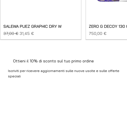
SALEWA PUEZ GRAPHIC DRY W
ZERO G DECOY 130
Prezzo regolare
Prezzo scontato
Prezzo
37,00 €
31,45 €
750,00 €
SALDO
NUOVO
NUOVO
NUOVO
NUOVO
NUOVO
SALDO
SALDO
NUOVO
NUOVO
NUOVO
NUOVO
NUOVO
USATO
Ottieni il 10% di sconto sul tuo primo ordine
Iscriviti per ricevere aggiornamenti sulle nuove uscite e sulle offerte
speciali
Email
*
Ho letto e accetto i Termini e Condizioni e la Privacy 
Policy.
ISCRIVITI