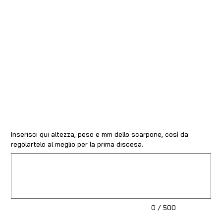
Inserisci qui altezza, peso e mm dello scarpone, così da
regolartelo al meglio per la prima discesa.
Fino
a
500
caratteri.
0 / 500