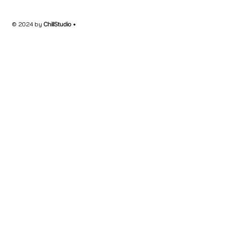
© 2024 by
ChillStudio •