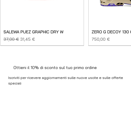
SALEWA PUEZ GRAPHIC DRY W
ZERO G DECOY 130
Prezzo regolare
Prezzo scontato
Prezzo
37,00 €
31,45 €
750,00 €
SALDO
NUOVO
NUOVO
NUOVO
NUOVO
NUOVO
SALDO
SALDO
NUOVO
NUOVO
NUOVO
NUOVO
NUOVO
USATO
Ottieni il 10% di sconto sul tuo primo ordine
Iscriviti per ricevere aggiornamenti sulle nuove uscite e sulle offerte
speciali
Email
*
Ho letto e accetto i Termini e Condizioni e la Privacy 
Policy.