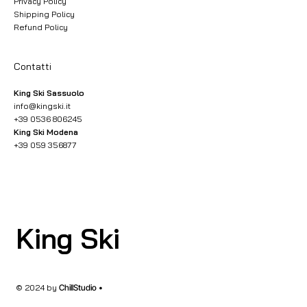
Privacy Policy
Shipping Policy
Refund Policy
Contatti
King Ski Sassuolo
info@kingski.it
+39 0536 806245
King Ski Modena
+39 059 356877
King Ski
© 2024 by
ChillStudio •