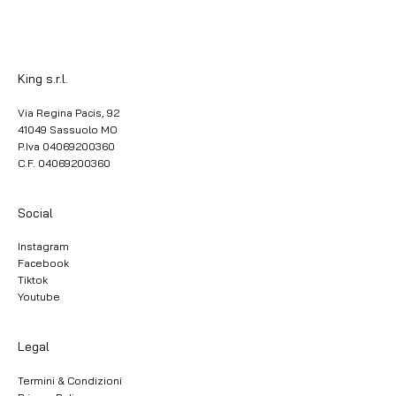
King s.r.l.
Via Regina Pacis, 92
41049 Sassuolo MO
P.Iva 04069200360
C.F. 04069200360
Social
Instagram
Facebook
Tiktok
Youtube
Legal
Termini & Condizioni